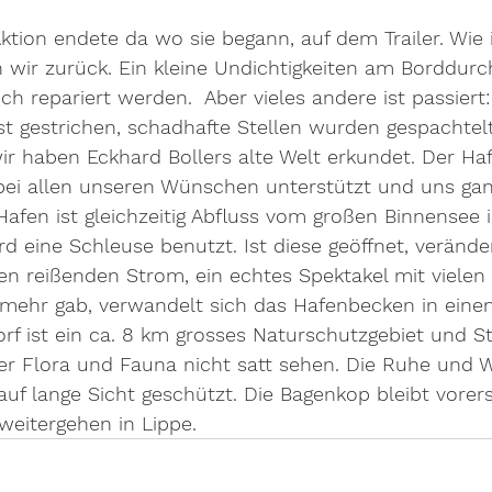
tion endete da wo sie begann, auf dem Trailer. Wie 
 wir zurück. Ein kleine Undichtigkeiten am Borddurch
 repariert werden.  Aber vieles andere ist passiert:
st gestrichen, schadhafte Stellen wurden gespachtelt,
 wir haben Eckhard Bollers alte Welt erkundet. Der Ha
bei allen unseren Wünschen unterstützt und uns gan
Hafen ist gleichzeitig Abfluss vom großen Binnensee 
rd eine Schleuse benutzt. Ist diese geöffnet, verände
n reißenden Strom, ein echtes Spektakel mit vielen 
 mehr gab, verwandelt sich das Hafenbecken in einen 
rf ist ein ca. 8 km grosses Naturschutzgebiet und S
er Flora und Fauna nicht satt sehen. Die Ruhe und W
uf lange Sicht geschützt. Die Bagenkop bleibt vorers
weitergehen in Lippe.