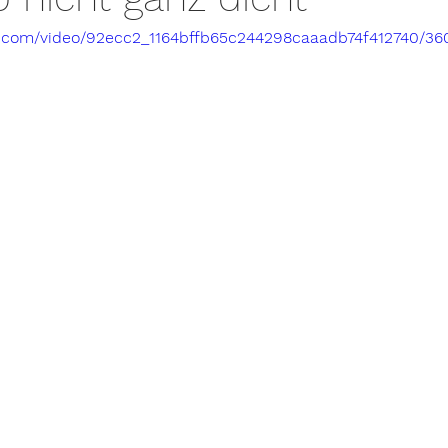
tic.com/video/92ecc2_1164bffb65c244298caaadb74f412740/36