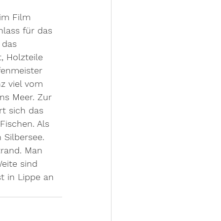
im Film 
lass für das 
 das 
 Holzteile 
fenmeister 
z viel vom 
ins Meer. Zur 
rt sich das 
Fischen. Als 
Silbersee. 
trand. Man 
eite sind 
t in Lippe an 